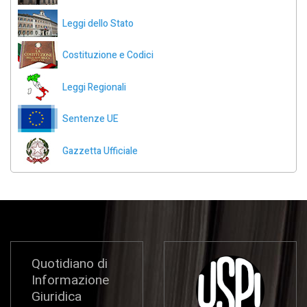
Leggi dello Stato
Costituzione e Codici
Leggi Regionali
Sentenze UE
Gazzetta Ufficiale
Quotidiano di
Informazione
Giuridica