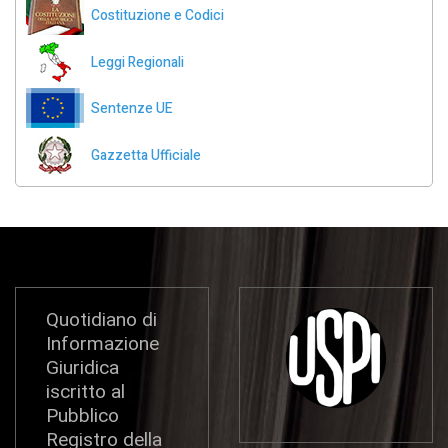
Costituzione e Codici
Leggi Regionali
Sentenze UE
Gazzetta Ufficiale
Quotidiano di
Informazione
Giuridica
iscritto al
Pubblico
Registro della