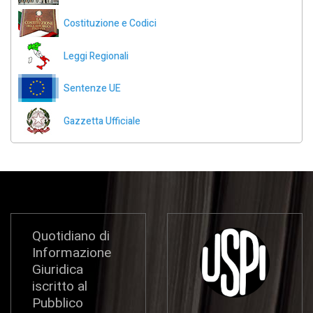
Costituzione e Codici
Leggi Regionali
Sentenze UE
Gazzetta Ufficiale
Quotidiano di
Informazione
Giuridica
iscritto al
Pubblico