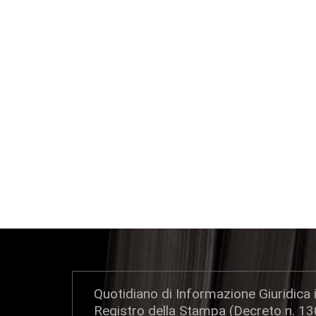
Quotidiano di Informazione Giuridica i
Registro della Stampa (Decreto n. 1