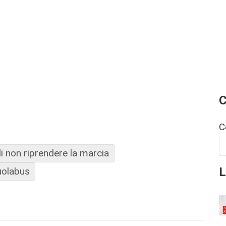
C
C
i non riprendere la marcia
L
uolabus