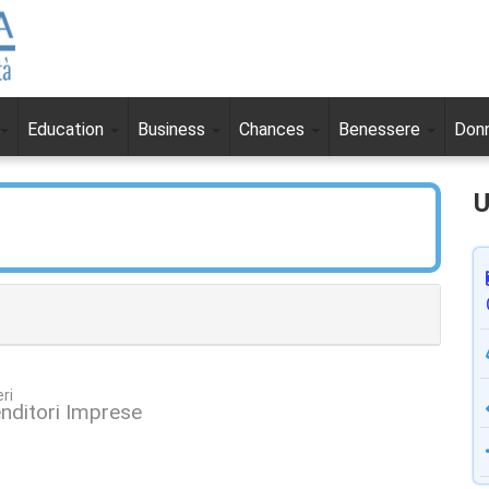
Education
Business
Chances
Benessere
Don
U
ri
nditori Imprese