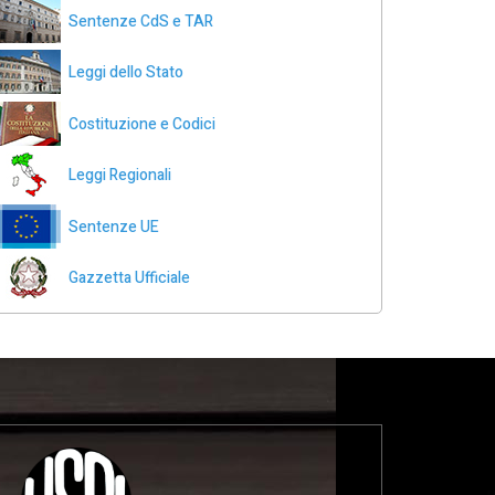
Sentenze CdS e TAR
Leggi dello Stato
Costituzione e Codici
Leggi Regionali
Sentenze UE
Gazzetta Ufficiale