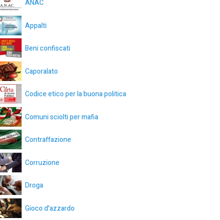
ANAC
Appalti
Beni confiscati
Caporalato
Codice etico per la buona politica
Comuni sciolti per mafia
Contraffazione
Corruzione
Droga
Gioco d'azzardo