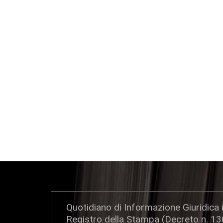
Quotidiano di Informazione Giuridica i
Registro della Stampa (Decreto n. 1