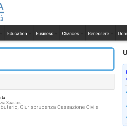
Education
Business
Chances
Benessere
Don
U
ità
izia Spadaro
butario
Giurisprudenza Cassazione Civile