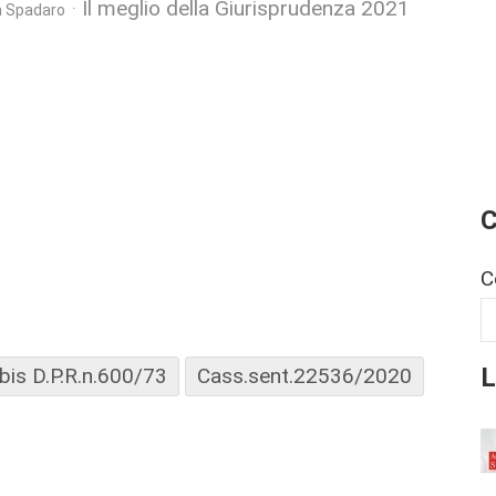
Il meglio della Giurisprudenza 2021
a Spadaro
C
C
L
 bis D.P.R.n.600/73
Cass.sent.22536/2020