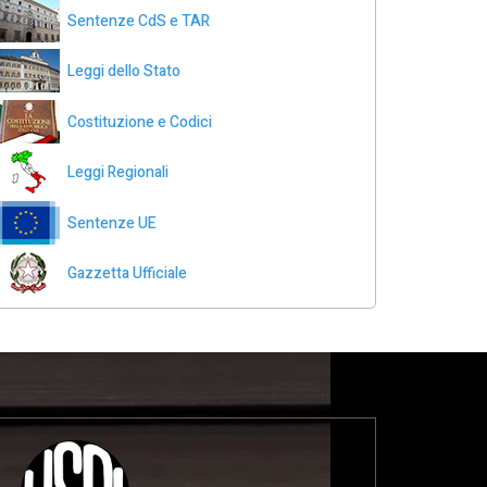
Sentenze CdS e TAR
Leggi dello Stato
Costituzione e Codici
Leggi Regionali
Sentenze UE
Gazzetta Ufficiale