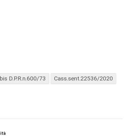
 bis D.P.R.n.600/73
Cass.sent.22536/2020
ità