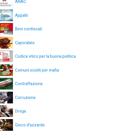
ANAC
Appalti
Beni confiscati
Caporalato
Codice etico per la buona politica
Comuni sciolti per mafia
Contraffazione
Corruzione
Droga
Gioco d'azzardo