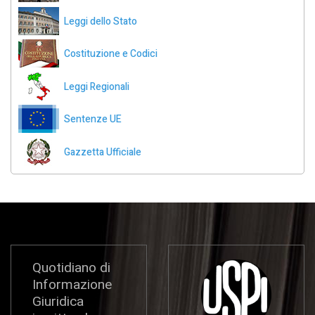
Leggi dello Stato
Costituzione e Codici
Leggi Regionali
Sentenze UE
Gazzetta Ufficiale
Quotidiano di
Informazione
Giuridica