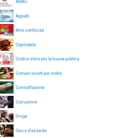
ANAC
Appalti
Beni confiscati
Caporalato
Codice etico per la buona politica
Comuni sciolti per mafia
Contraffazione
Corruzione
Droga
Gioco d'azzardo