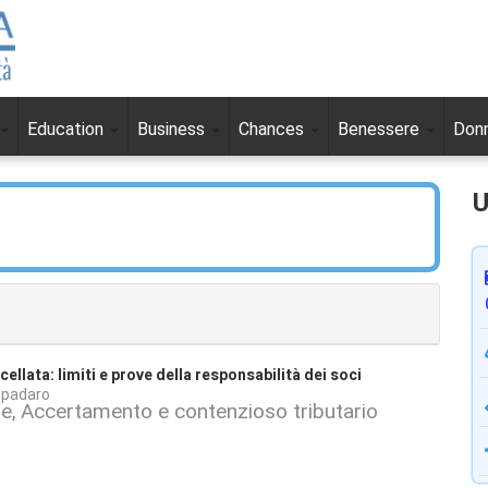
Education
Business
Chances
Benessere
Don
U
ncellata: limiti e prove della responsabilità dei soci
Spadaro
le
Accertamento e contenzioso tributario