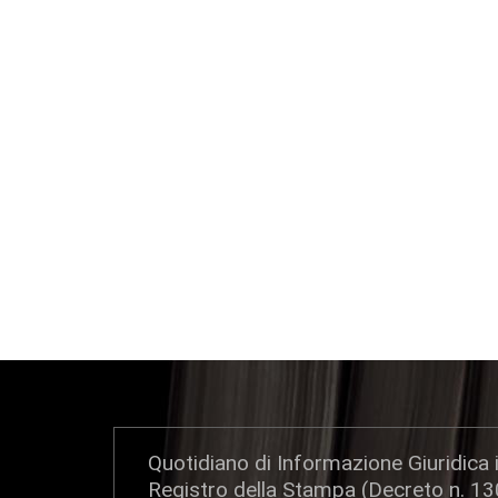
Quotidiano di Informazione Giuridica i
Registro della Stampa (Decreto n. 1