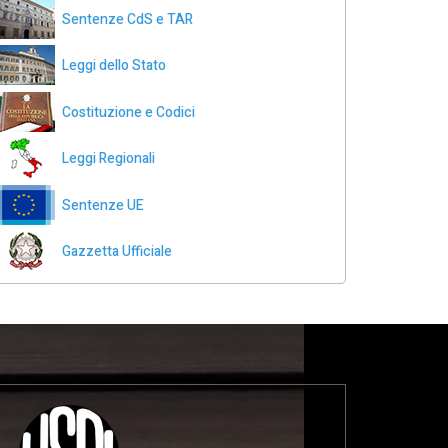
Sentenze CdS e TAR
Leggi dello Stato
Costituzione e Codici
Leggi Regionali
Sentenze UE
Gazzetta Ufficiale