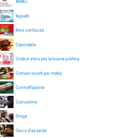
ANAC
Appalti
Beni confiscati
Caporalato
Codice etico per la buona politica
Comuni sciolti per mafia
Contraffazione
Corruzione
Droga
Gioco d'azzardo