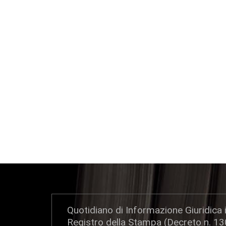
Quotidiano di Informazione Giuridica i
Registro della Stampa (Decreto n. 1