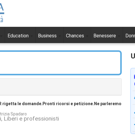
Education
Business
Chances
Benessere
Don
U
ER rigetta le domande.Pronti ricorsi e petizione.Ne parleremo
trizia Spadaro
i
Liberi e professionisti