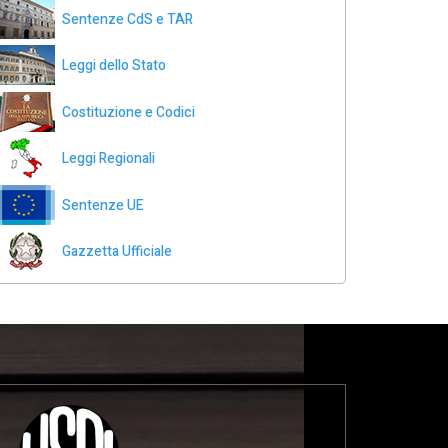
Sentenze CdS e TAR
Leggi dello Stato
Costituzione e Codici
Leggi Regionali
Sentenze UE
Gazzetta Ufficiale