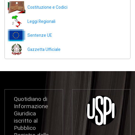
Costituzione e Codici
Leggi Regionali
Sentenze UE
Gazzetta Ufficiale
Quotidiano di
Informazione
Giuridica
iscritto al
Pubblico