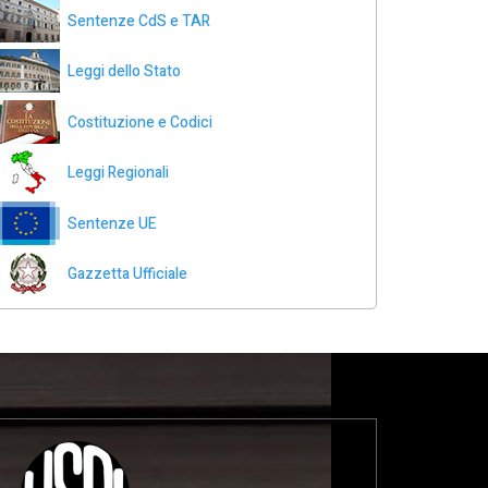
Sentenze CdS e TAR
Leggi dello Stato
Costituzione e Codici
Leggi Regionali
Sentenze UE
Gazzetta Ufficiale