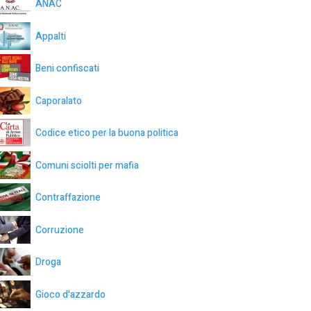
ANAC
Appalti
Beni confiscati
Caporalato
Codice etico per la buona politica
Comuni sciolti per mafia
Contraffazione
Corruzione
Droga
Gioco d'azzardo