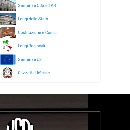
Sentenze CdS e TAR
Leggi dello Stato
Costituzione e Codici
Leggi Regionali
Sentenze UE
Gazzetta Ufficiale