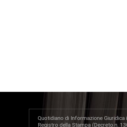
Quotidiano di Informazione Giuridica i
Registro della Stampa (Decreto n. 1