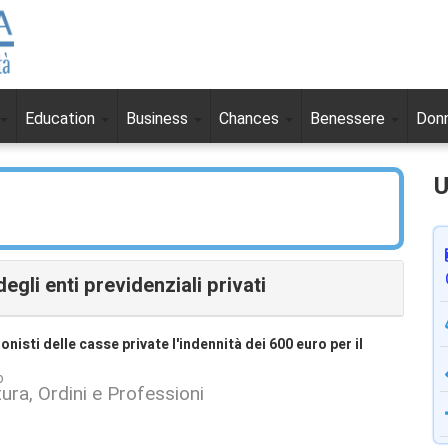
Education
Business
Chances
Benessere
Don
U
egli enti previdenziali privati
nisti delle casse private l'indennità dei 600 euro per il
o
ura, Ordini e Professioni