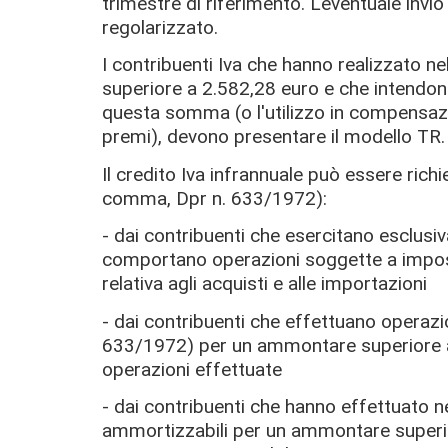
trimestre di riferimento. L'eventuale inv
regolarizzato.
I contribuenti Iva che hanno realizzato n
superiore a 2.582,28 euro e che intendono 
questa somma (o l'utilizzo in compensazio
premi), devono presentare il modello TR.
Il credito Iva infrannuale può essere rich
comma, Dpr n. 633/1972):
- dai contribuenti che esercitano esclus
comportano operazioni soggette a imposta
relativa agli acquisti e alle importazioni
- dai contribuenti che effettuano operazion
633/1972) per un ammontare superiore al
operazioni effettuate
- dai contribuenti che hanno effettuato ne
ammortizzabili per un ammontare superiore