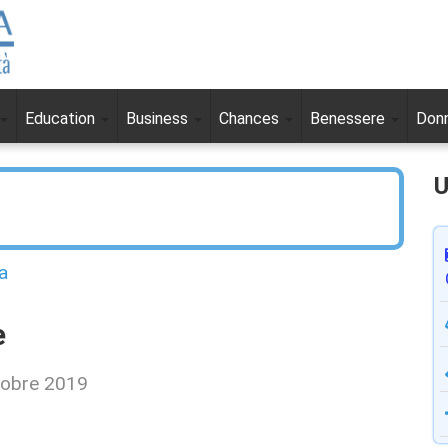
Education
Business
Chances
Benessere
Don
U
a
e
tobre 2019