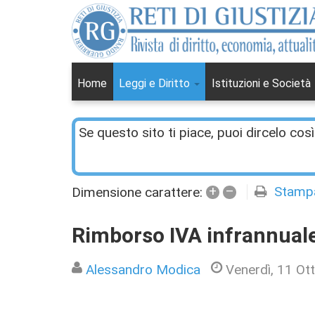
Home
Leggi e Diritto
Istituzioni e Società
Se questo sito ti piace, puoi dircelo così
+
–
Stamp
Dimensione carattere:
Rimborso IVA infrannual
Alessandro Modica
Venerdì, 11 Ot