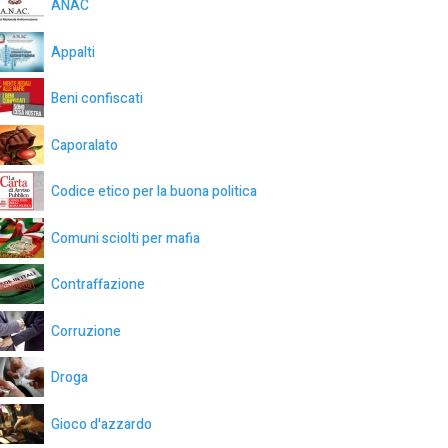
ANAC
Appalti
Beni confiscati
Caporalato
Codice etico per la buona politica
Comuni sciolti per mafia
Contraffazione
Corruzione
Droga
Gioco d'azzardo