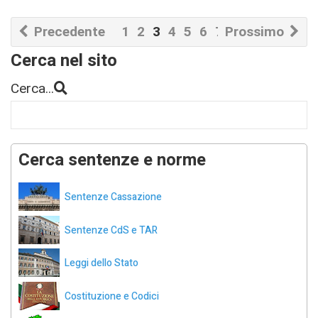
Precedente
1
2
3
4
5
6
7
Prossimo
8
9
Cerca nel sito
Cerca...
Cerca sentenze e norme
Sentenze Cassazione
Sentenze CdS e TAR
Leggi dello Stato
Costituzione e Codici