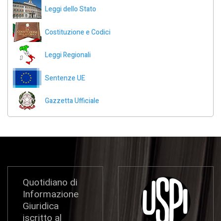
Leggi dello Stato
Costituzione e Codici
Leggi Regionali
Sentenze UE
Gazzetta Ufficiale
Quotidiano di
Informazione
Giuridica
iscritto al