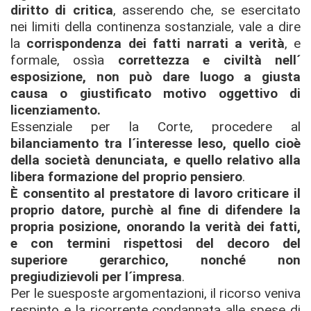
diritto di critica
, asserendo che, se esercitato
nei limiti della continenza sostanziale, vale a dire
la
corrispondenza dei fatti narrati a verità
, e
formale, ossìa
correttezza e civiltà nell´
esposizione, non può dare luogo a giusta
causa o giustificato motivo oggettivo di
licenziamento.
Essenziale per la Corte, procedere al
bilanciamento tra l´interesse leso, quello cioè
della società denunciata, e quello relativo alla
libera formazione del proprio pensiero
.
È consentito al prestatore di lavoro criticare il
proprio datore, purchè al fine di difendere la
propria posizione, onorando la verità dei fatti,
e con termini rispettosi del decoro del
superiore gerarchico, nonché non
pregiudizievoli per l´impresa
.
Per le suesposte argomentazioni, il ricorso veniva
respinto e la ricorrente condannata alle spese di