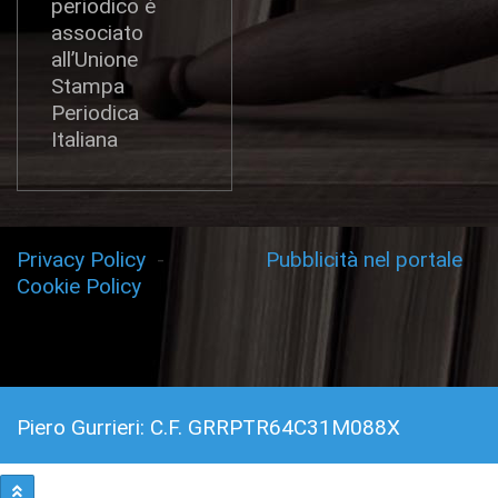
periodico è
associato
all’Unione
Stampa
Periodica
Italiana
Privacy Policy
-
Pubblicità nel portale
Cookie Policy
Piero Gurrieri: C.F. GRRPTR64C31M088X