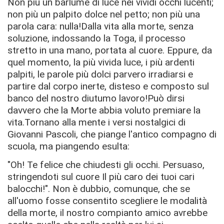
Non più un barlume di luce nei vividi occhi lucenti;
non più un palpito dolce nel petto; non più una
parola cara: nulla!Dalla vita alla morte, senza
soluzione, indossando la Toga, il processo
stretto in una mano, portata al cuore. Eppure, da
quel momento, la più vivida luce, i più ardenti
palpiti, le parole più dolci parvero irradiarsi e
partire dal corpo inerte, disteso e composto sul
banco del nostro diutumo lavoro!Può dirsi
davvero che la Morte abbia voluto premiare la
vita.Tornano alla mente i versi nostalgici di
Giovanni Pascoli, che piange l'antico compagno di
scuola, ma piangendo esulta:
"Oh! Te felice che chiudesti gli occhi. Persuaso,
stringendoti sul cuore Il più caro dei tuoi cari
balocchi!". Non è dubbio, comunque, che se
all'uomo fosse consentito scegliere le modalità
della morte, il nostro compianto amico avrebbe