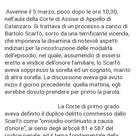
Avvenne il 5 marzo, poco dopo le ore 10,30,
nell'aula della Corte di Assise di Appello di
Catanzaro.
Si trattava di un processo a carico di
Bartolo Scarfò, sorto da una terriﬁcante vicenda,
che imponeva la disamina di notevoli aspetti
indiziari per la ricostruzione delle modalità
dell'episodio, nel quale, assumendo di essersi
eretto a vindice dell'onore familiare, lo Scarfò
aveva soppresso la sorella ed un cognato, marito
di altra sorella. La discussione aveva già avuto
inizio il giorno precedente: quella mattina, egli
avrebbe dovuto prendere per primo la parola.
La Corte di primo grado
aveva deﬁnito il duplice delitto commesso dallo
Scarfò come "omicidio continuato a causa
d'onore", ai sensi degli articoli 81 e 587 del
codice penale; ed il tema fondamentale della