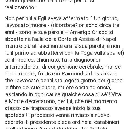
scelto quelle che nella realtà per lui si
realizzarono!
Non per nulla Egli aveva affermato: " Un giorno,
l'avvocato muore - (ricordate? or sono circa tre
anni - sono le sue parole – Amerigo Crispo si
abbatte nell'aula della Corte di Assise di Napoli
mentre più affascinante era la sua parola; e non
fu il primo ad abbattersi con la Toga sulla spalle!)
ed il medico, chiamato, fa la diagnosi di
arteriosclerosi, di congestione cerebrale, ma, se
ricordo bene, fu Orazio Raimondi ad osservare
che l'avvocato penalista logora giorno per giorno
le ﬁbre del suo cuore, muore oncia ad oncia,
lasciando in ogni causa qualche cosa di sé"! Vita
e Morte decretarono, per lui, che nel momento
stesso del trapasso avesse inizio la sua
apoteosi!Il processo venne rinviato a nuovo
decreto. Il presidente diede ordine ai carabinieri
di allontanare l`imputato detenuto. Bartolo