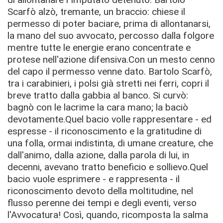
Scarfò alzò, tremante, un braccio: chiese il
permesso di poter baciare, prima di allontanarsi,
la mano del suo avvocato, percosso dalla folgore
mentre tutte le energie erano concentrate e
protese nell'azione difensiva.Con un mesto cenno
del capo il permesso venne dato. Bartolo Scarfò,
tra i carabinieri, i polsi già stretti nei ferri, copri il
breve tratto dalla gabbia al banco. Si curvò:
bagnò con le lacrime la cara mano; la baciò
devotamente.Quel bacio volle rappresentare - ed
espresse - il riconoscimento e la gratitudine di
una folla, ormai indistinta, di umane creature, che
dall'animo, dalla azione, dalla parola di lui, in
decenni, avevano tratto beneﬁcio e sollievo.Quel
bacio vuole esprimere - e rappresenta - il
riconoscimento devoto della moltitudine, nel
flusso perenne dei tempi e degli eventi, verso
l'Avvocatura! Così, quando, ricomposta la salma