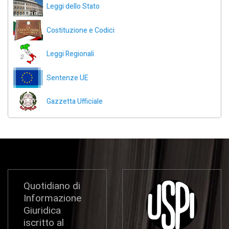
Leggi dello Stato
Costituzione e Codici
Leggi Regionali
Sentenze UE
Gazzetta Ufficiale
Quotidiano di
Informazione
Giuridica
iscritto al