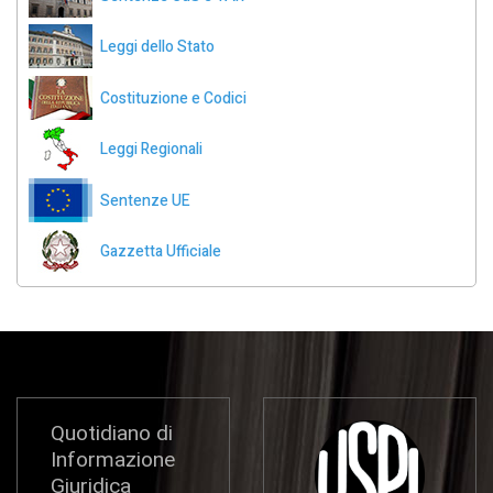
Leggi dello Stato
Costituzione e Codici
Leggi Regionali
Sentenze UE
Gazzetta Ufficiale
Quotidiano di
Informazione
Giuridica