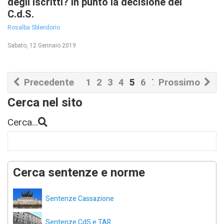
degli iscritti? In punto la decisione del
C.d.S.
Rosalba Sblendorio
Sabato, 12 Gennaio 2019
Precedente
1
2
3
4
5
6
7
Prossimo
8
9
10
Cerca nel sito
Cerca...
Cerca sentenze e norme
Sentenze Cassazione
Sentenze CdS e TAR