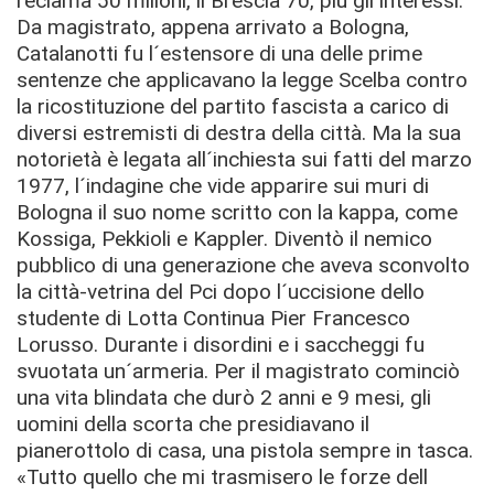
reclama 50 milioni, il Brescia 70, più gli interessi.
Da magistrato, appena arrivato a Bologna,
Catalanotti fu l´estensore di una delle prime
sentenze che applicavano la legge Scelba contro
la ricostituzione del partito fascista a carico di
diversi estremisti di destra della città. Ma la sua
notorietà è legata all´inchiesta sui fatti del marzo
1977, l´indagine che vide apparire sui muri di
Bologna il suo nome scritto con la kappa, come
Kossiga, Pekkioli e Kappler. Diventò il nemico
pubblico di una generazione che aveva sconvolto
la città-vetrina del Pci dopo l´uccisione dello
studente di Lotta Continua Pier Francesco
Lorusso. Durante i disordini e i saccheggi fu
svuotata un´armeria. Per il magistrato cominciò
una vita blindata che durò 2 anni e 9 mesi, gli
uomini della scorta che presidiavano il
pianerottolo di casa, una pistola sempre in tasca.
«Tutto quello che mi trasmisero le forze dell