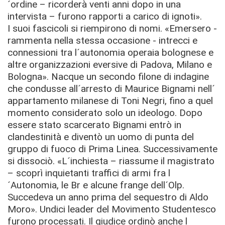
´ordine – ricorderà venti anni dopo in una
intervista – furono rapporti a carico di ignoti».
I suoi fascicoli si riempirono di nomi. «Emersero -
rammenta nella stessa occasione - intrecci e
connessioni tra l´autonomia operaia bolognese e
altre organizzazioni eversive di Padova, Milano e
Bologna». Nacque un secondo filone di indagine
che condusse all´arresto di Maurice Bignami nell´
appartamento milanese di Toni Negri, fino a quel
momento considerato solo un ideologo. Dopo
essere stato scarcerato Bignami entrò in
clandestinità e diventò un uomo di punta del
gruppo di fuoco di Prima Linea. Successivamente
si dissociò. «L´inchiesta – riassume il magistrato
– scoprì inquietanti traffici di armi fra l
´Autonomia, le Br e alcune frange dell´Olp.
Succedeva un anno prima del sequestro di Aldo
Moro». Undici leader del Movimento Studentesco
furono processati. Il giudice ordinò anche l