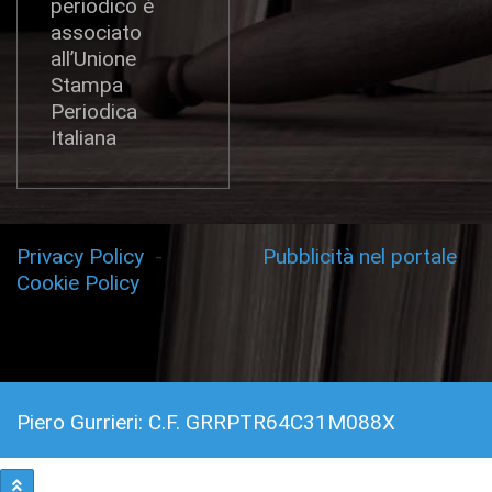
periodico è
associato
all’Unione
Stampa
Periodica
Italiana
Privacy Policy
-
Pubblicità nel portale
Cookie Policy
Piero Gurrieri: C.F. GRRPTR64C31M088X