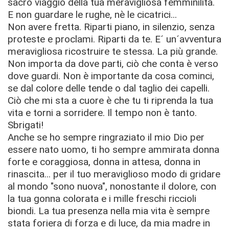
sacro viaggio della tua meravigliosa femminilità.
E non guardare le rughe, nè le cicatrici...
Non avere fretta. Riparti piano, in silenzio, senza
proteste e proclami. Riparti da te. E´ un´avventura
meravigliosa ricostruire te stessa. La più grande.
Non importa da dove parti, ciò che conta è verso
dove guardi. Non è importante da cosa cominci,
se dal colore delle tende o dal taglio dei capelli.
Ciò che mi sta a cuore è che tu ti riprenda la tua
vita e torni a sorridere. Il tempo non è tanto.
Sbrigati!
Anche se ho sempre ringraziato il mio Dio per
essere nato uomo, ti ho sempre ammirata donna
forte e coraggiosa, donna in attesa, donna in
rinascita... per il tuo meraviglioso modo di gridare
al mondo "sono nuova", nonostante il dolore, con
la tua gonna colorata e i mille freschi riccioli
biondi. La tua presenza nella mia vita è sempre
stata foriera di forza e di luce, da mia madre in