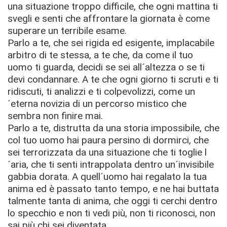
una situazione troppo difficile, che ogni mattina ti
svegli e senti che affrontare la giornata è come
superare un terribile esame.
Parlo a te, che sei rigida ed esigente, implacabile
arbitro di te stessa, a te che, da come il tuo
uomo ti guarda, decidi se sei all´altezza o se ti
devi condannare. A te che ogni giorno ti scruti e ti
ridiscuti, ti analizzi e ti colpevolizzi, come un
´eterna novizia di un percorso mistico che
sembra non finire mai.
Parlo a te, distrutta da una storia impossibile, che
col tuo uomo hai paura persino di dormirci, che
sei terrorizzata da una situazione che ti toglie l
´aria, che ti senti intrappolata dentro un´invisibile
gabbia dorata. A quell´uomo hai regalato la tua
anima ed è passato tanto tempo, e ne hai buttata
talmente tanta di anima, che oggi ti cerchi dentro
lo specchio e non ti vedi più, non ti riconosci, non
sai più chi sei diventata.