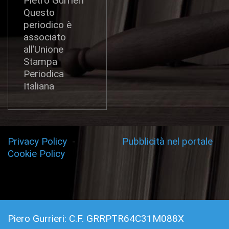
Pietro Gurrieri
Questo
periodico è
associato
all’Unione
Stampa
Periodica
Italiana
Privacy Policy
-
Pubblicità nel portale
Cookie Policy
Piero Gurrieri: C.F. GRRPTR64C31M088X