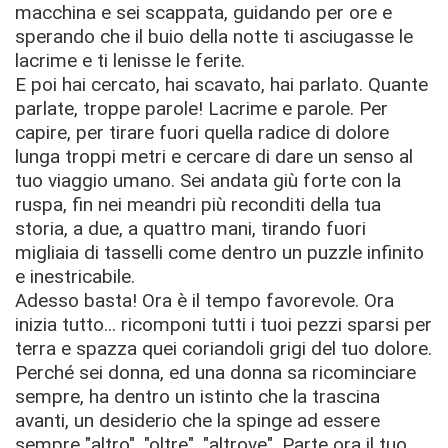
macchina e sei scappata, guidando per ore e
sperando che il buio della notte ti asciugasse le
lacrime e ti lenisse le ferite.
E poi hai cercato, hai scavato, hai parlato. Quante
parlate, troppe parole! Lacrime e parole. Per
capire, per tirare fuori quella radice di dolore
lunga troppi metri e cercare di dare un senso al
tuo viaggio umano. Sei andata giù forte con la
ruspa, fin nei meandri più reconditi della tua
storia, a due, a quattro mani, tirando fuori
migliaia di tasselli come dentro un puzzle infinito
e inestricabile.
Adesso basta! Ora è il tempo favorevole. Ora
inizia tutto... ricomponi tutti i tuoi pezzi sparsi per
terra e spazza quei coriandoli grigi del tuo dolore.
Perché sei donna, ed una donna sa ricominciare
sempre, ha dentro un istinto che la trascina
avanti, un desiderio che la spinge ad essere
sempre "altro", "oltre", "altrove". Parte ora il tuo