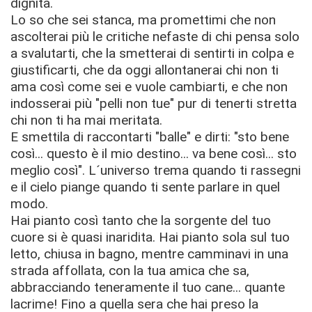
dignità.
Lo so che sei stanca, ma promettimi che non
ascolterai più le critiche nefaste di chi pensa solo
a svalutarti, che la smetterai di sentirti in colpa e
giustificarti, che da oggi allontanerai chi non ti
ama così come sei e vuole cambiarti, e che non
indosserai più "pelli non tue" pur di tenerti stretta
chi non ti ha mai meritata.
E smettila di raccontarti "balle" e dirti: "sto bene
così... questo è il mio destino... va bene così... sto
meglio così". L´universo trema quando ti rassegni
e il cielo piange quando ti sente parlare in quel
modo.
Hai pianto così tanto che la sorgente del tuo
cuore si è quasi inaridita. Hai pianto sola sul tuo
letto, chiusa in bagno, mentre camminavi in una
strada affollata, con la tua amica che sa,
abbracciando teneramente il tuo cane... quante
lacrime! Fino a quella sera che hai preso la