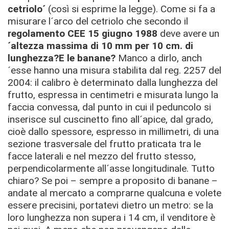
cetriolo´
(così si esprime la legge). Come si fa a
misurare l´arco del cetriolo che secondo il
regolamento CEE 15 giugno 1988
deve avere un
´altezza massima di 10 mm per 10 cm. di
lunghezza?
E le banane?
Manco a dirlo, anch
´esse hanno una misura stabilita dal reg. 2257 del
2004: il calibro è determinato dalla lunghezza del
frutto, espressa in centimetri e misurata lungo la
faccia convessa, dal punto in cui il peduncolo si
inserisce sul cuscinetto fino all´apice, dal grado,
cioè dallo spessore, espresso in millimetri, di una
sezione trasversale del frutto praticata tra le
facce laterali e nel mezzo del frutto stesso,
perpendicolarmente all´asse longitudinale. Tutto
chiaro? Se poi – sempre a proposito di banane –
andate al mercato a comprarne qualcuna e volete
essere precisini, portatevi dietro un metro: se la
loro lunghezza non supera i 14 cm, il venditore è