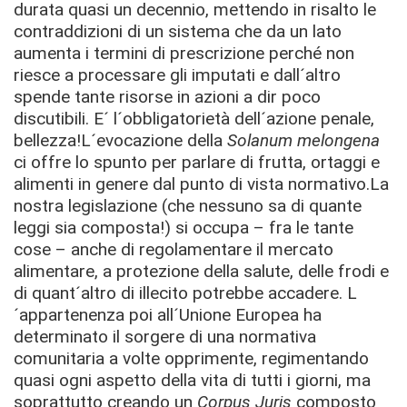
durata quasi un decennio, mettendo in risalto le
contraddizioni di un sistema che da un lato
aumenta i termini di prescrizione perché non
riesce a processare gli imputati e dall´altro
spende tante risorse in azioni a dir poco
discutibili. E´ l´obbligatorietà dell´azione penale,
bellezza!L´evocazione della
Solanum melongena
ci offre lo spunto per parlare di frutta, ortaggi e
alimenti in genere dal punto di vista normativo.La
nostra legislazione (che nessuno sa di quante
leggi sia composta!) si occupa – fra le tante
cose – anche di regolamentare il mercato
alimentare, a protezione della salute, delle frodi e
di quant´altro di illecito potrebbe accadere. L
´appartenenza poi all´Unione Europea ha
determinato il sorgere di una normativa
comunitaria a volte opprimente, regimentando
quasi ogni aspetto della vita di tutti i giorni, ma
soprattutto creando un
Corpus Juris
composto