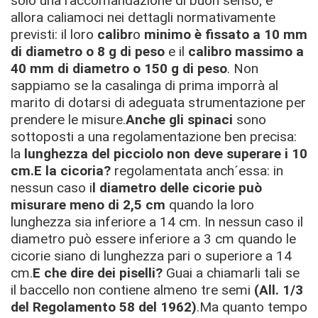
solo una raccomandazione di buon senso; e
allora caliamoci nei dettagli normativamente
previsti: il loro
calibr
o
minimo è fissato a 10 mm
di diametro o 8 g di peso
e il
calibro massimo a
40 mm di diametro o 150 g di peso
. Non
sappiamo se la casalinga di prima imporrà al
marito di dotarsi di adeguata strumentazione per
prendere le misure.
Anche gli spinaci
sono
sottoposti a una regolamentazione ben precisa:
la
lunghezza del picciolo non deve superare i 10
cm.
E la cicoria?
regolamentata anch´essa: in
nessun caso i
l diametro delle cicorie può
misurare meno di 2,5 cm
quando la loro
lunghezza sia inferiore a 14 cm. In nessun caso il
diametro può essere inferiore a 3 cm quando le
cicorie siano di lunghezza pari o superiore a 14
cm.
E che dire dei piselli?
Guai a chiamarli tali se
il baccello non contiene almeno tre semi
(All. 1/3
del Regolamento 58 del 1962)
.Ma quanto tempo