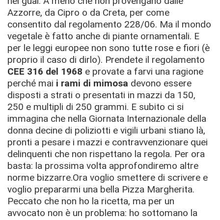
nei guai. A meno che non provengano dalle
Azzorre, da Cipro o da Creta, per come
consentito dal regolamento 228/06. Ma il mondo
vegetale è fatto anche di piante ornamentali. E
per le leggi europee non sono tutte rose e fiori (è
proprio il caso di dirlo). Prendete il regolamento
CEE 316 del 1968
e provate a farvi una ragione
perché mai
i rami di mimosa
devono essere
disposti a strati o presentati in mazzi da 150,
250 e multipli di 250 grammi. E subito ci si
immagina che nella Giornata Internazionale della
donna decine di poliziotti e vigili urbani stiano là,
pronti a pesare i mazzi e contravvenzionare quei
delinquenti che non rispettano la regola. Per ora
basta: la prossima volta approfondiremo altre
norme bizzarre.Ora voglio smettere di scrivere e
voglio prepararmi una bella Pizza Margherita.
Peccato che non ho la ricetta, ma per un
avvocato non è un problema: ho sottomano la