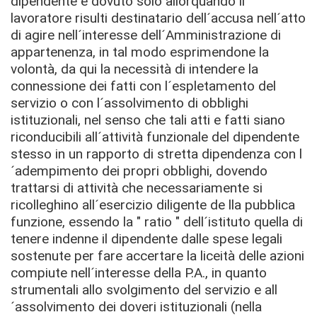
dipendente è dovuto solo allorquando il
lavoratore risulti destinatario dell´accusa nell´atto
di agire nell´interesse dell´Amministrazione di
appartenenza, in tal modo esprimendone la
volontà, da qui la necessità di intendere la
connessione dei fatti con l´espletamento del
servizio o con l´assolvimento di obblighi
istituzionali, nel senso che tali atti e fatti siano
riconducibili all´attività funzionale del dipendente
stesso in un rapporto di stretta dipendenza con l
´adempimento dei propri obblighi, dovendo
trattarsi di attività che necessariamente si
ricolleghino all´esercizio diligente de lla pubblica
funzione, essendo la " ratio " dell´istituto quella di
tenere indenne il dipendente dalle spese legali
sostenute per fare accertare la liceità delle azioni
compiute nell´interesse della P.A., in quanto
strumentali allo svolgimento del servizio e all
´assolvimento dei doveri istituzionali (nella