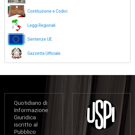
Costituzione e Codici
Leggi Regionali
Sentenze UE
Gazzetta Ufficiale
Quotidiano di
Informazione
Giuridica
iscritto al
Pubblico