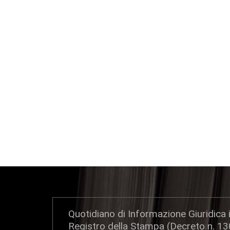
Quotidiano di Informazione Giuridica i
Registro della Stampa (Decreto n. 1