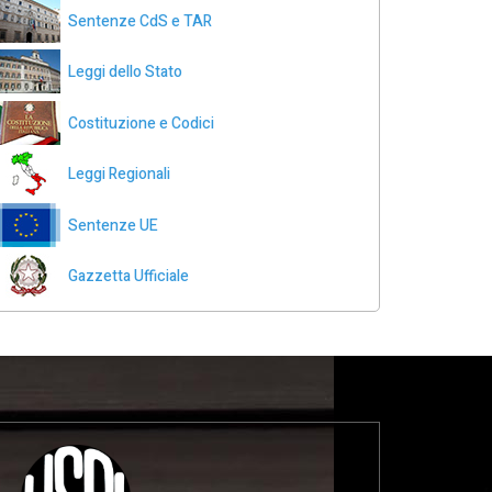
Sentenze CdS e TAR
Leggi dello Stato
Costituzione e Codici
Leggi Regionali
Sentenze UE
Gazzetta Ufficiale