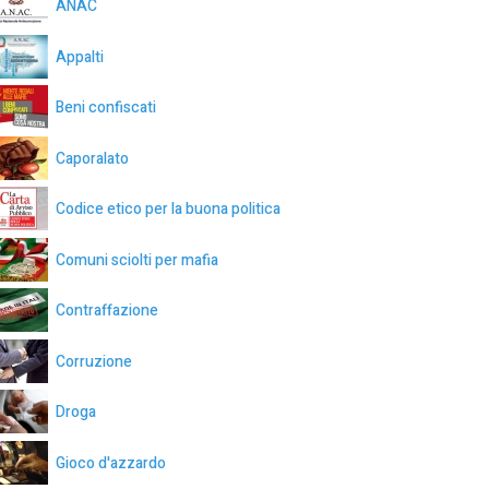
ANAC
Appalti
Beni confiscati
Caporalato
Codice etico per la buona politica
Comuni sciolti per mafia
Contraffazione
Corruzione
Droga
Gioco d'azzardo