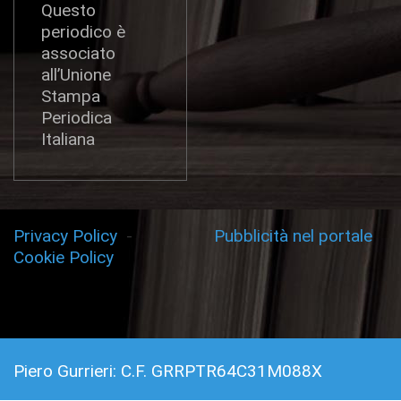
Questo
periodico è
associato
all’Unione
Stampa
Periodica
Italiana
Privacy Policy
-
Pubblicità nel portale
Cookie Policy
Piero Gurrieri: C.F. GRRPTR64C31M088X