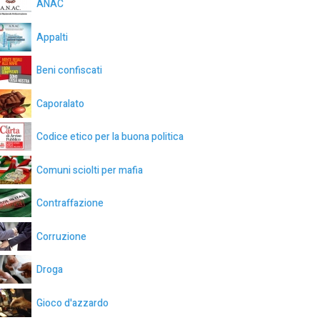
ANAC
Appalti
Beni confiscati
Caporalato
Codice etico per la buona politica
Comuni sciolti per mafia
Contraffazione
Corruzione
Droga
Gioco d'azzardo