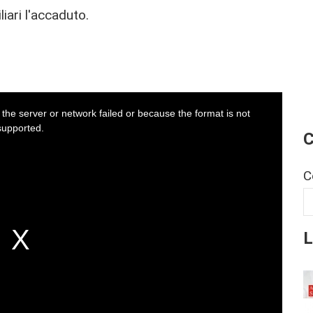
iari l'accaduto.
the server or network failed or because the format is not
supported.
C
C
L