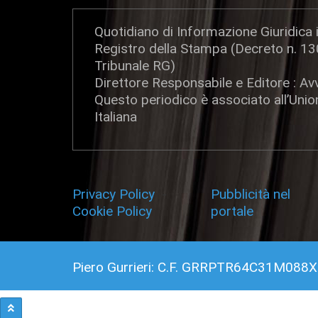
Quotidiano di Informazione Giuridica i
Registro della Stampa (Decreto n. 1
Tribunale RG)
Direttore Responsabile e Editore : Avv
Questo periodico è associato all’Uni
Italiana
Privacy Policy
-
Pubblicità nel
Cookie Policy
portale
Piero Gurrieri: C.F. GRRPTR64C31M088X