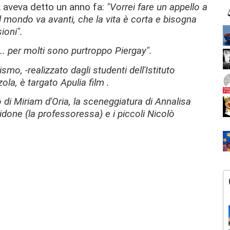
k aveva detto un anno fa:
"Vorrei fare un appello a
e il mondo va avanti, che la vita è corta e bisogna
sioni".
è... per molti sono purtroppo Piergay".
smo, -realizzato dagli studenti dell'Istituto
a, è targato Apulia film .
o di Miriam d'Oria, la sceneggiatura di Annalisa
idone (la professoressa) e i piccoli Nicolò