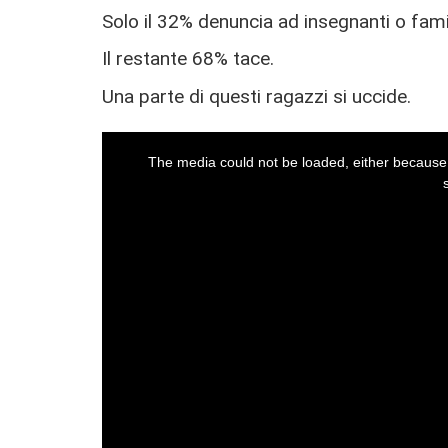
Solo il 32% denuncia ad insegnanti o famil
Il restante 68% tace.
Una parte di questi ragazzi si uccide.
This
The media could not be loaded, either because 
is
a
modal
window.