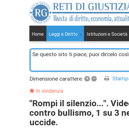
Home
Leggi e Diritto
Istituzioni e Società
Se questo sito ti piace, puoi dircelo così
+
–
Stamp
Dimensione carattere:
In evidenza
"Rompi il silenzio...". Vid
contro bullismo, 1 su 3 ne
uccide.