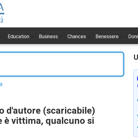
Education
Business
Chances
Benessere
Don
U
a
eo d'autore (scaricabile)
 è vittima, qualcuno si