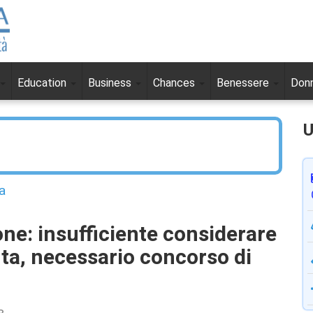
Education
Business
Chances
Benessere
Don
U
a
one: insufficiente considerare
ta, necessario concorso di