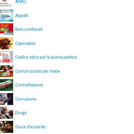
ANAC
Appalti
Beni confiscati
Caporalato
Codice etico per la buona politica
Comuni sciolti per mafia
Contraffazione
Corruzione
Droga
Gioco d'azzardo