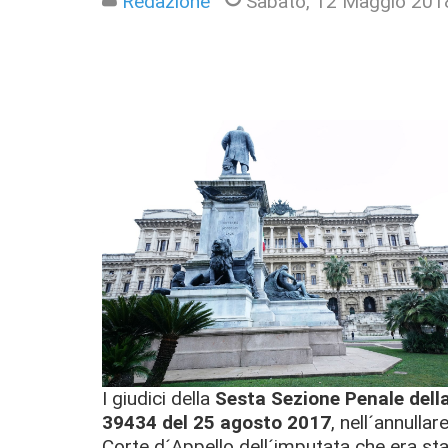
Redazione
Sabato, 12 Maggio 201
I giudici della
Sesta Sezione Penale dell
39434 del 25 agosto 2017
, nell´annulla
Corte d´Appello dell´imputata che era s