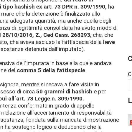
 tipo hashish ex art. 73 DPR n. 309/1990,
ha
rmare che la detenzione è finalizzata allo
 una adeguata quantità, ma anche quella degli
denza di legittimità consolidata ha avuto modo di
el 28/10/2016, Z., Ced Cass. 268293
, che, che
o, che aveva escluso la fattispecie della
lieve
i sostanza detenuta dall´imputato).
C
fensiva dell´imputata in base alla quale andava
one del
comma 5 della fattispecie
C
gnora, mentre si recava a fare visita in
ssesso di circa
50 grammi di hashish
e per
ui all´art. 73 Legge n. 309/1990.
L
entenza confermata in grado di appello
relazione all´accertamento di responsabilità
la sostanza, fondata sulla mancata dimostrazione
on ha sostegno logico e deducendo che la