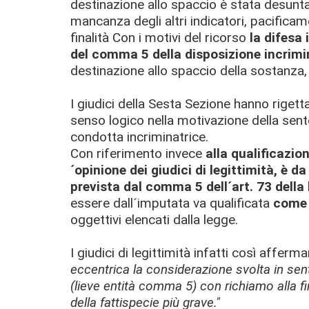
destinazione allo spaccio è stata desunta
mancanza degli altri indicatori, pacificam
finalità Con i motivi del ricorso
la difesa 
del comma 5 della disposizione incrimi
destinazione allo spaccio della sostanza,
I giudici della Sesta Sezione hanno rigetta
senso logico nella motivazione della senten
condotta incriminatrice.
Con riferimento invece
alla qualificazion
´opinione dei giudici di legittimità, è 
prevista dal comma 5 dell´art. 73 della
essere dall´imputata va qualificata
come 
oggettivi elencati dalla legge.
I giudici di legittimità infatti così affermano
eccentrica la considerazione svolta in sen
(lieve entità comma 5) con richiamo alla fi
della fattispecie più grave."