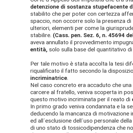
detenzione di sostanza stupefacente di
stabilito che per poter con certezza affe
spaccio, non occorre solo la presenza di
ulteriori, elementi per come la giurispru
stabilire.
(Cass. pen. Sez. 6, n. 45694 d
aveva annullato il provvedimento impugnat
entità,
solo sulla base del quantitativo d
Per tale motivo è stata accolta la tesi di
riqualificato il fatto secondo la disposizi
incriminatrice
.
Nel caso concreto era accaduto che una si
carcere al fratello, veniva scoperta in po
questo motivo incriminata per il reato di
c
In primo grado veniva condannata e la s
deducendo la mancanza di motivazione in 
ed all´esclusione dell´uso personale del
di uno stato di tossicodipendenza che n