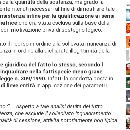
 dalla quantità della sostanza, malgrado la
ente ritenuti necessari al fine di dimostrare tale
insistenza infine per la qualificazione ai sensi
natrice
che era stata esclusa sulla base della
 con motivazione priva di sostegno logico.
to il ricorso in ordine alla sollevata mancanza di
za in ordine alla dichiarata illegittimità della
e giuridica del fatto lo stesso, secondo l
da inquadrare nella fattispecie meno grave
 legge n. 309/1990.
Infatti la condotta posta in
di lieve entità
in applicazione dei parametri
 :" ...
rispetto a tale analisi risulta del tutto
tenza, che esclude il sollecitato inquadramento
nalità di cessione, attività notoriamente non tipica