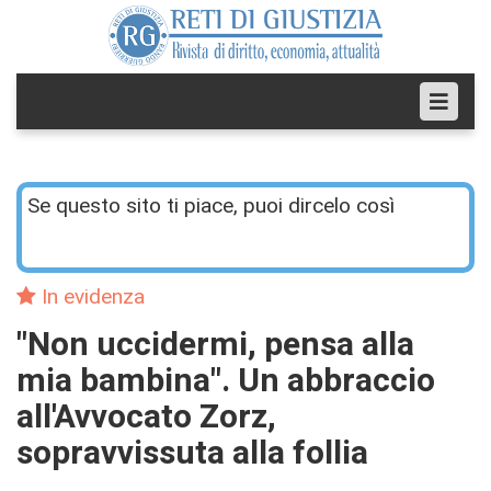
Se questo sito ti piace, puoi dircelo così
In evidenza
"Non uccidermi, pensa alla
mia bambina". Un abbraccio
all'Avvocato Zorz,
sopravvissuta alla follia