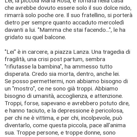
Lei, la piccola Maria Rosa, è tornata nella casa
che avrebbe dovuto essere solo il suo dolce nido,
rimarrà solo poche ore. Il suo fratellino, si porterà
dietro per sempre quanto accaduto mercoledì
davanti a lui. "Mamma che stai facendo…", le ha
gridato su quel balcone.
"Lei" è in carcere, a piazza Lanza. Una tragedia di
fragilità, una crisi post partum, sembra
"rifiutasse la bambina", ha ammesso tutto
disperata. Credo sia morta, dentro, anche lei.
Se posso permettermi, non abbiamo bisogno di
un "mostro", ce ne sono già troppi. Abbiamo
bisogno di umanità, accoglienza, e attenzione.
Troppi, forse, sapevano e avrebbero potuto dire,
e hanno taciuto, e la depressione è pericolosa,
per chi ne è vittima, e per chi, incolpevole, può
diventarlo, come questa piccola, pace all'anima
sua. Troppe persone, e troppe donne, sono