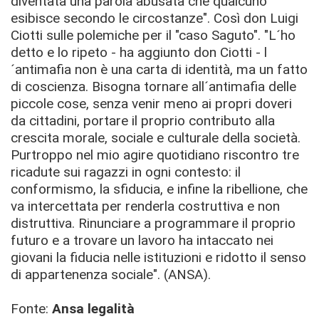
diventata una parola abusata che qualcuno
esibisce secondo le circostanze". Così don Luigi
Ciotti sulle polemiche per il "caso Saguto". "L´ho
detto e lo ripeto - ha aggiunto don Ciotti - l
´antimafia non è una carta di identità, ma un fatto
di coscienza. Bisogna tornare all´antimafia delle
piccole cose, senza venir meno ai propri doveri
da cittadini, portare il proprio contributo alla
crescita morale, sociale e culturale della società.
Purtroppo nel mio agire quotidiano riscontro tre
ricadute sui ragazzi in ogni contesto: il
conformismo, la sfiducia, e infine la ribellione, che
va intercettata per renderla costruttiva e non
distruttiva. Rinunciare a programmare il proprio
futuro e a trovare un lavoro ha intaccato nei
giovani la fiducia nelle istituzioni e ridotto il senso
di appartenenza sociale". (ANSA).
Fonte:
Ansa legalità