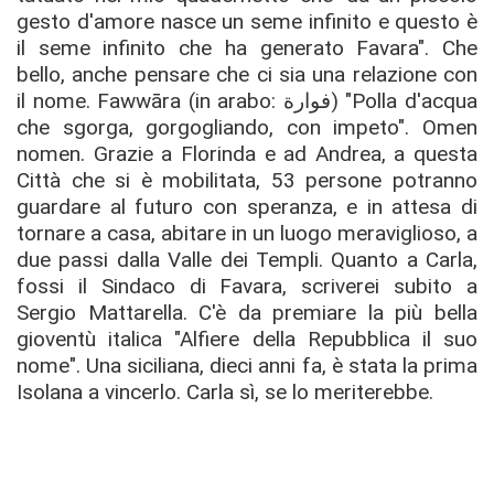
gesto d'amore nasce un seme infinito e questo è
il seme infinito che ha generato Favara". Che
bello, anche pensare che ci sia una relazione con
il no
me. Fawwāra (in arabo: ﻓﻮﺍﺭة‎) "Polla d'acqua
che sgorga, gorgogliando, con impeto". Omen
nomen.
Grazie a Florinda e ad Andrea, a questa
Città che si è mobilitata, 53 persone potranno
guardare al futuro con speranza, e in attesa di
tornare a casa, abitare in un luogo meraviglioso, a
due passi dalla Valle dei Templi. Quanto a Carla,
fossi il Sindaco di Favara, scriverei subito a
Sergio Mattarella. C'è da premiare la più bella
gioventù italica "Alfiere della Repubblica il suo
nome". Una siciliana, dieci anni fa, è stata la prima
Isolana a vincerlo. Carla sì, se lo meriterebbe.