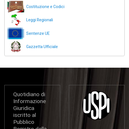
Costituzione e Codici
Leggi Regionali
Sentenze UE
Gazzetta Ufficiale
Quotidiano di
Informazione
Giuridica
iscritto al
Pubblico
Registro della