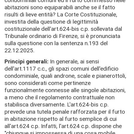
condominiali comuni ed il furto commesso nelle
abitazioni sono equiparabili anche se il fatto
risulti di lieve entità? La Corte Costituzionale,
investita della questione di legittimità
costituzionale dell'art.624-bis c.p. sollevata dal
Tribunale ordinario di Firenze, si è pronunciata
sulla questione con la sentenza n.193 del
22.12.2025.
Principi generali:
In generale, ai sensi
dell'art.1117 c.c., gli spazi comuni
dell'edificio
condominiale, quali androne, scale e pianerottoli,
sono
considerati
come pertinenze
funzionalmente connesse alle singole abitazioni,
a meno che il regolamento contrattuale
non
stabilisca diversamente.
L'art.624-bis c.p.
prevede una tutela penale rafforzata per il furto
in abitazione rispetto al furto semplice di cui
all'art.624 c.p. Infatti, l'art.624 c.p. dispone che
"chiunque si impossessa di una cosa mobile