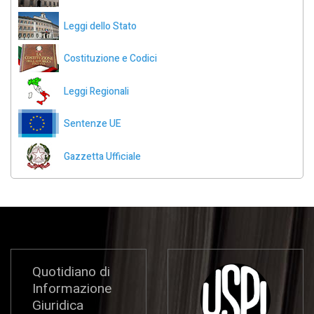
Leggi dello Stato
Costituzione e Codici
Leggi Regionali
Sentenze UE
Gazzetta Ufficiale
Quotidiano di
Informazione
Giuridica