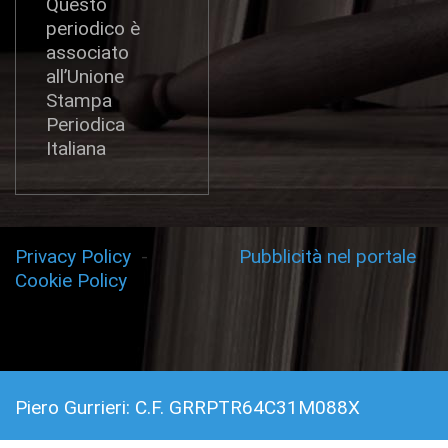
Questo
periodico è
associato
all’Unione
Stampa
Periodica
Italiana
Privacy Policy
-
Pubblicità nel portale
Cookie Policy
Piero Gurrieri: C.F. GRRPTR64C31M088X