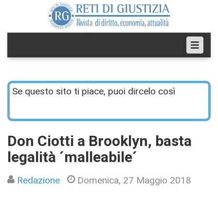
Se questo sito ti piace, puoi dircelo così
Don Ciotti a Brooklyn, basta
legalità ´malleabile´
Redazione
Domenica, 27 Maggio 2018