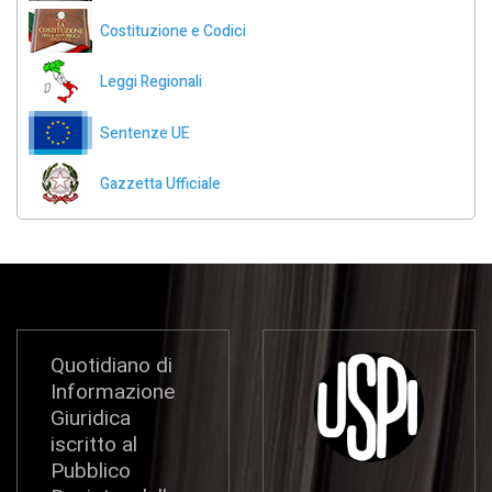
Costituzione e Codici
Leggi Regionali
Sentenze UE
Gazzetta Ufficiale
Quotidiano di
Informazione
Giuridica
iscritto al
Pubblico