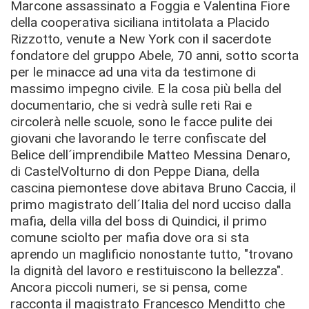
Marcone assassinato a Foggia e Valentina Fiore
della cooperativa siciliana intitolata a Placido
Rizzotto, venute a New York con il sacerdote
fondatore del gruppo Abele, 70 anni, sotto scorta
per le minacce ad una vita da testimone di
massimo impegno civile. E la cosa più bella del
documentario, che si vedrà sulle reti Rai e
circolerà nelle scuole, sono le facce pulite dei
giovani che lavorando le terre confiscate del
Belice dell´imprendibile Matteo Messina Denaro,
di CastelVolturno di don Peppe Diana, della
cascina piemontese dove abitava Bruno Caccia, il
primo magistrato dell´Italia del nord ucciso dalla
mafia, della villa del boss di Quindici, il primo
comune sciolto per mafia dove ora si sta
aprendo un maglificio nonostante tutto, "trovano
la dignità del lavoro e restituiscono la bellezza".
Ancora piccoli numeri, se si pensa, come
racconta il magistrato Francesco Menditto che