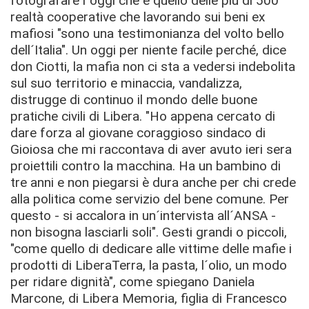
fotografare l´oggi che è quello delle più di 500
realtà cooperative che lavorando sui beni ex
mafiosi "sono una testimonianza del volto bello
dell´Italia". Un oggi per niente facile perché, dice
don Ciotti, la mafia non ci sta a vedersi indebolita
sul suo territorio e minaccia, vandalizza,
distrugge di continuo il mondo delle buone
pratiche civili di Libera. "Ho appena cercato di
dare forza al giovane coraggioso sindaco di
Gioiosa che mi raccontava di aver avuto ieri sera
proiettili contro la macchina. Ha un bambino di
tre anni e non piegarsi è dura anche per chi crede
alla politica come servizio del bene comune. Per
questo - si accalora in un´intervista all´ANSA -
non bisogna lasciarli soli". Gesti grandi o piccoli,
"come quello di dedicare alle vittime delle mafie i
prodotti di LiberaTerra, la pasta, l´olio, un modo
per ridare dignità", come spiegano Daniela
Marcone, di Libera Memoria, figlia di Francesco