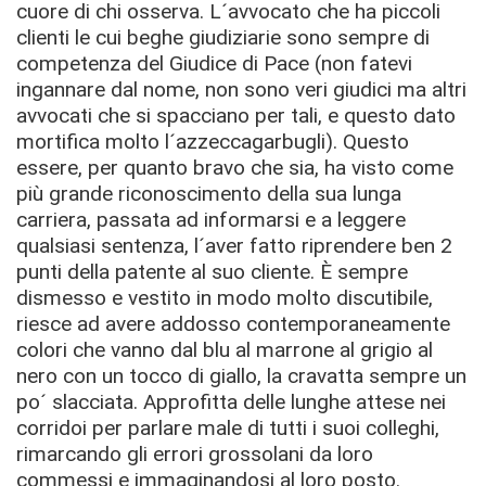
cuore di chi osserva. L´avvocato che ha piccoli
clienti le cui beghe giudiziarie sono sempre di
competenza del Giudice di Pace (non fatevi
ingannare dal nome, non sono veri giudici ma altri
avvocati che si spacciano per tali, e questo dato
mortifica molto l´azzeccagarbugli). Questo
essere, per quanto bravo che sia, ha visto come
più grande riconoscimento della sua lunga
carriera, passata ad informarsi e a leggere
qualsiasi sentenza, l´aver fatto riprendere ben 2
punti della patente al suo cliente. È sempre
dismesso e vestito in modo molto discutibile,
riesce ad avere addosso contemporaneamente
colori che vanno dal blu al marrone al grigio al
nero con un tocco di giallo, la cravatta sempre un
po´ slacciata. Approfitta delle lunghe attese nei
corridoi per parlare male di tutti i suoi colleghi,
rimarcando gli errori grossolani da loro
commessi e immaginandosi al loro posto.