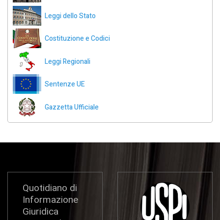
Leggi dello Stato
Costituzione e Codici
Leggi Regionali
Sentenze UE
Gazzetta Ufficiale
Quotidiano di
Informazione
Giuridica