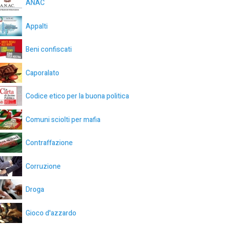
ANAC
Appalti
Beni confiscati
Caporalato
Codice etico per la buona politica
Comuni sciolti per mafia
Contraffazione
Corruzione
Droga
Gioco d'azzardo