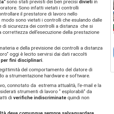
ta"
sono stati previsti dei ben precisi
divieti
in
ratore. Sono infatti vietati i controlli
ntrollare il prestatore di lavoro nello
o modo sono vietati i controlli che esulando dalle
e di sicurezza dei controlli a distanza che si
a correttezza dell'esecuzione della prestazione
materia e della previsione dei controlli a distanza
voro" oggi è lecito servirsi dai dati raccolti
per fini disciplinari
.
 legittimità del comportamento del datore di
endo a strumentazione hardware e software.
ivo, connotato da estrema attualità, l'e-mail e la
derati strumenti di lavoro " esplorabili" da
tti di
verifiche indiscriminate
quindi non
acoltà deve comunque sempre salvaguardare