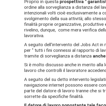
Proprio in questa
prospettiva " garantis
ordine alla sorveglianza a distanza del lavo
intenzionali volti cioè esclusivamente a co
svolgimento della sua attività; allo stess
finalità proprie organizzative, produttive 
rivelino, dunque, come mera verifica dell
lavorativa.
A seguito dell'intervento del Jobs Act in 
per " tutti i fini connessi al rapporto di la
tramite di sorveglianza a distanza
anche 
Si è molto discusso anche in merito alla
lavoro che controlli il lavoratore acced
A seguito del su detto intervento legislat
navigazione internet possono essere consi
parte del datore di lavoro tranne che si tra
sorrette da specifiche finalità.
Il datore di lavoro nonostante tale f