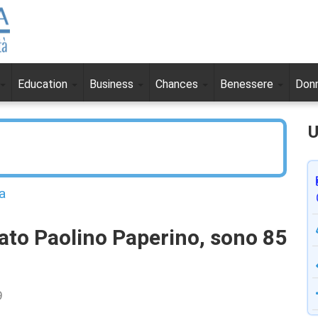
Education
Business
Chances
Benessere
Don
U
a
to Paolino Paperino, sono 85
9