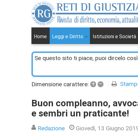
Home
Leggi e Diritto
Istituzioni e Società
Se questo sito ti piace, puoi dircelo così
+
–
Stamp
Dimensione carattere:
Buon compleanno, avvoca
e sembri un praticante!
Redazione
Giovedì, 13 Giugno 201