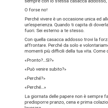
sempre con lo stessa casacca addosso, d
O forse no!
Perché vivere è un occasione unica ed all
un'esperienza. Quando ti capita di doverla 
fuori. Sei esterno a te stesso.
Con quella casacca addosso trovi la forza
affrontare. Perché da solo e volontariame
momenti più difficili della tua vita. Come
«Pronto?…Sì?»
«Può venire subito?»
«Perché?»
«Perché…»
La giornata delle papere non è sempre faci
predisporre pranzo, cena e prima colazione
lavorare.