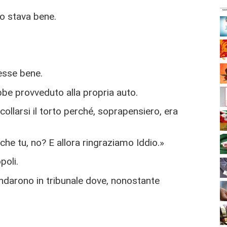
io stava bene.
tesse bene.
be provveduto alla propria auto.
llarsi il torto perché, soprapensiero, era
nche tu, no? E allora ringraziamo Iddio.»
poli.
ndarono in tribunale dove, nonostante