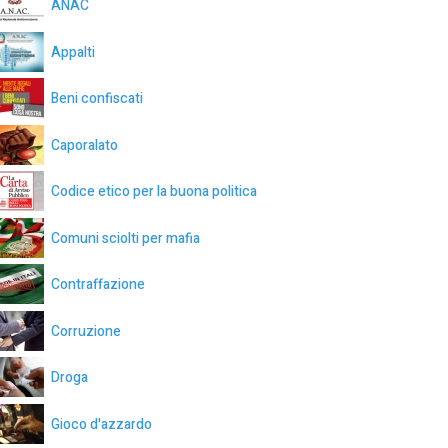
ANAC
Appalti
Beni confiscati
Caporalato
Codice etico per la buona politica
Comuni sciolti per mafia
Contraffazione
Corruzione
Droga
Gioco d'azzardo