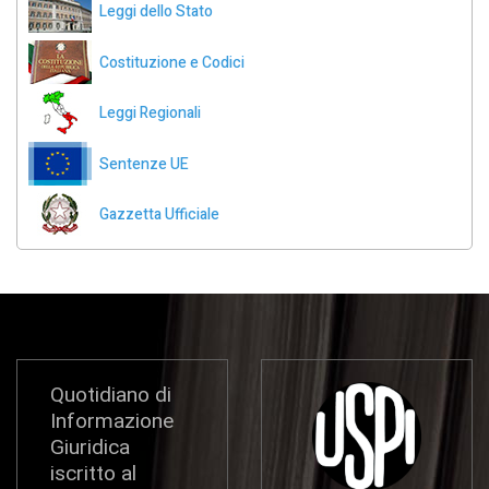
Leggi dello Stato
Costituzione e Codici
Leggi Regionali
Sentenze UE
Gazzetta Ufficiale
Quotidiano di
Informazione
Giuridica
iscritto al