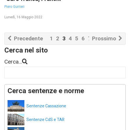
Piero Gurrieri
Lunedì, 16 Maggio 2022
Precedente
1
2
3
4
5
6
7
Prossimo
8
9
10
Cerca nel sito
Cerca...
Cerca sentenze e norme
Sentenze Cassazione
Sentenze CdS e TAR