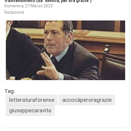
fraintendimenti (da "Avvocà, per ora grazie")
Domenica, 27 Marzo 2022
Redazione
Tag:
letteraturaforense
accocàperoragrazie
giuseppecaravita