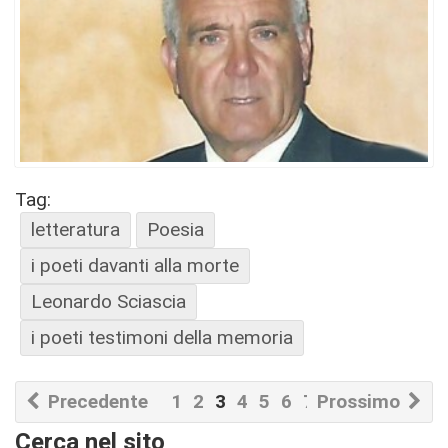
Tag:
letteratura
Poesia
i poeti davanti alla morte
Leonardo Sciascia
i poeti testimoni della memoria
Precedente
1
2
3
4
5
6
7
Prossimo
8
9
10
Cerca nel sito