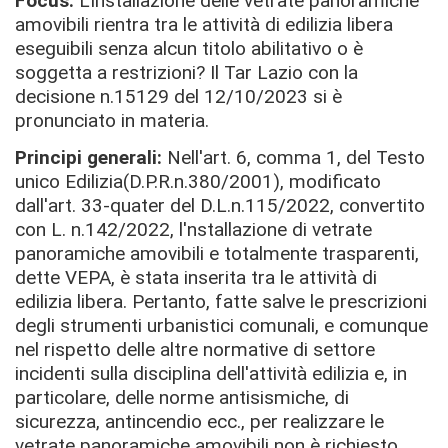
Focus:
L'installazione delle vetrate panoramiche
amovibili rientra tra le attività di edilizia libera
eseguibili senza alcun titolo abilitativo o è
soggetta a restrizioni?
Il Tar Lazio con la
decisione
n.15129 del 12/10/2023 si è
pronunciato in materia.
Principi generali:
Nell'art. 6, comma 1, del Testo
unico Edilizia(D.P.R.n.380/2001), modificato
dall'art. 33-quater del D.L.n.115/2022, convertito
con L. n.142/2022, l'nstallazione di vetrate
panoramiche amovibili
e totalmente trasparenti,
dette VEPA,
è stata inserita tra le attività di
edilizia libera.
Pertanto, fatte salve le prescrizioni
degli strumenti urbanistici comunali, e comunque
nel rispetto delle altre normative di settore
incidenti sulla disciplina dell'attività edilizia
e, in
particolare, delle norme antisismiche, di
sicurezza, antincendio
ecc., per realizzare le
vetrate panoramiche amovibili
non è richiesto