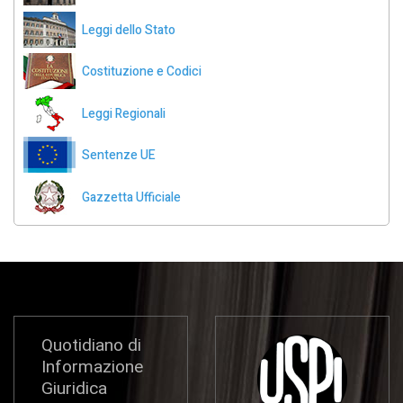
Leggi dello Stato
Costituzione e Codici
Leggi Regionali
Sentenze UE
Gazzetta Ufficiale
Quotidiano di
Informazione
Giuridica