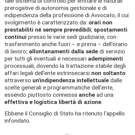
tale sistema di controllo per limitare le naturali
prerogative di autonomia gestionale e di
indipendenza della professione di Avvocato, il cui
svolgimento è caratterizzato da:
orari non
prestabiliti
né sempre prevedibili
;
spostamenti
continui
presso le varie sedi giudiziarie, con
trasferimento anche fuori – e prima – dell'orario
di lavoro;
allontanamenti dalla sede
di servizio
per tutti gli eventuali e necessari
adempimenti
processuali, dovendo la trattazione stabile degli
affari legali dell'ente estrinsecarsi
non soltanto
attraverso
un'indipendenza intellettuale
dalle
scelte generali e programmatiche dell'ente,
essendo piuttosto connessa
anche
ad una
effettiva e logistica libertà di azione
.
Ebbene il Consiglio di Stato ha ritenuto l'appello
infondato.