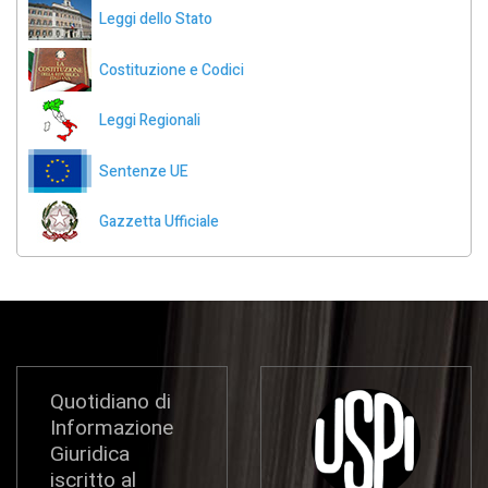
Leggi dello Stato
Costituzione e Codici
Leggi Regionali
Sentenze UE
Gazzetta Ufficiale
Quotidiano di
Informazione
Giuridica
iscritto al