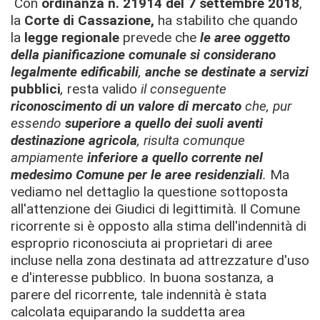
Con
ordinanza n. 21914 del 7 settembre 2018
,
la
Corte di Cassazione,
ha stabilito che
quando
la
legge regionale
prevede che
le aree oggetto
della pianificazione comunale si considerano
legalmente edificabili
,
anche se destinate a servizi
pubblici
,
resta valido
il conseguente
riconoscimento di un valore di mercato
che, pur
essendo
superiore a quello dei suoli aventi
destinazione agricola
, risulta comunque
ampiamente
inferiore a quello corrente nel
medesimo Comune per le aree residenziali
.
Ma
vediamo nel dettaglio la questione sottoposta
all'attenzione dei Giudici di legittimità. Il Comune
ricorrente si è opposto alla stima dell'indennità di
esproprio riconosciuta ai proprietari di aree
incluse nella zona destinata ad attrezzature d'uso
e d'interesse pubblico. In buona sostanza, a
parere del ricorrente, tale indennità è stata
calcolata equiparando la suddetta area