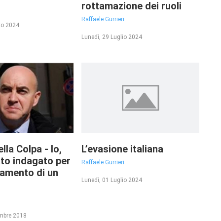
rottamazione dei ruoli
Raffaele Gurrieri
to 2024
Lunedì, 29 Luglio 2024
lla Colpa - Io,
L’evasione italiana
to indagato per
Raffaele Gurrieri
amento di un
Lunedì, 01 Luglio 2024
embre 2018