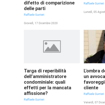
difetto di comparizione
Raffaele Gurrieri
delle parti
Lunedì, 05 Agos
Raffaele Gurrieri
Giovedì, 17 Dicembre 2020
Targa di reperibilità
L'ombra de
dell’amministratore
un avvoca
condominiale: quali
favoreggi
effetti per la mancata
cliente
affissione?
Raffaele Gurrieri
Raffaele Gurrieri
Venerdì, 07 Dic