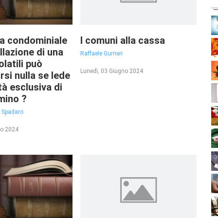
ra condominiale
I comuni alla cassa
allazione di una
Raffaele Gurrieri
olatili può
Lunedì, 03 Giugno 2024
si nulla se lede
tà esclusiva di
mino ?
a Spadaro
no 2024