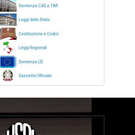
Sentenze CdS e TAR
Leggi dello Stato
Costituzione e Codici
Leggi Regionali
Sentenze UE
Gazzetta Ufficiale