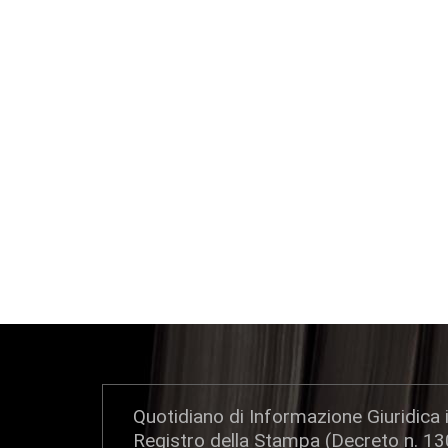
Quotidiano di Informazione Giuridica i
Registro della Stampa (Decreto n. 1