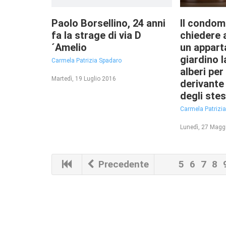
Paolo Borsellino, 24 anni
Il condom
fa la strage di via D
chiedere a
´Amelio
un appar
giardino l
Carmela Patrizia Spadaro
alberi per 
Martedì, 19 Luglio 2016
derivante 
degli ste
Carmela Patrizi
Lunedì, 27 Magg
Precedente
5
6
7
8