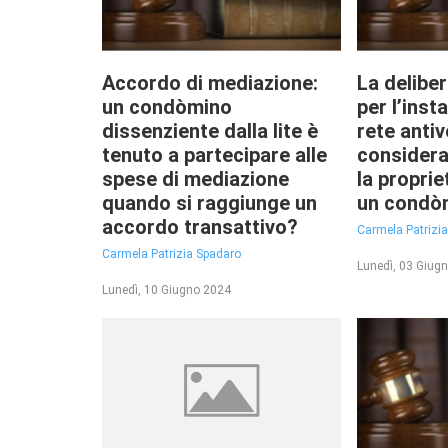
Accordo di mediazione:
La delibe
un condòmino
per l’inst
dissenziente dalla lite è
rete antiv
tenuto a partecipare alle
considerar
spese di mediazione
la proprie
quando si raggiunge un
un condò
accordo transattivo?
Carmela Patrizi
Carmela Patrizia Spadaro
Lunedì, 03 Giug
Lunedì, 10 Giugno 2024