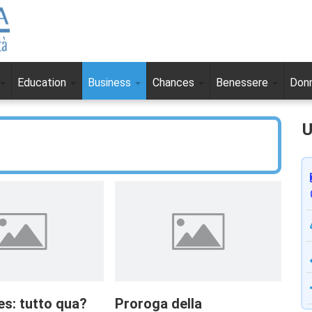
Education
Business
Chances
Benessere
Don
U
es: tutto qua?
Proroga della