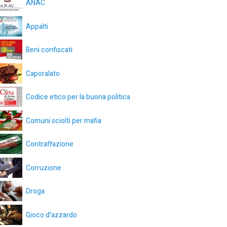
ANAC
Appalti
Beni confiscati
Caporalato
Codice etico per la buona politica
Comuni sciolti per mafia
Contraffazione
Corruzione
Droga
Gioco d'azzardo