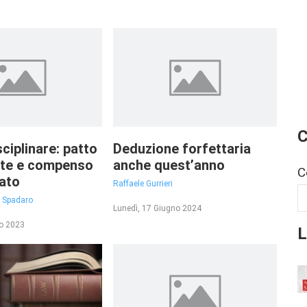
C
isciplinare: patto
Deduzione forfettaria
lite e compenso
anche quest’anno
C
ato
Raffaele Gurrieri
a Spadaro
Lunedì, 17 Giugno 2024
zo 2023
L