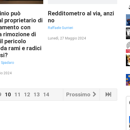
inio può
Redditometro al via, anzi
l proprietario di
no
tamento con
Raffaele Gurrieri
a rimozione di
Lunedì, 27 Maggio 2024
il pericolo
da rami e radici
ssi?
a Spadaro
io 2024
9
10
11
12
13
14
Prossimo