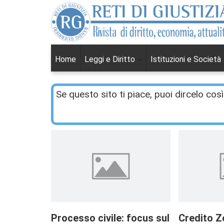
Home
Leggi e Diritto
Istituzioni e Società
Se questo sito ti piace, puoi dircelo così
Processo civile: focus sul
Credito Z